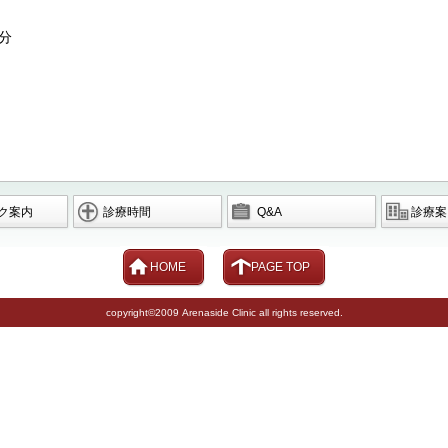
分
ク案内
診療時間
Q&A
診療案
HOME
PAGE TOP
copyright©2009 Arenaside Clinic all rights reserved.